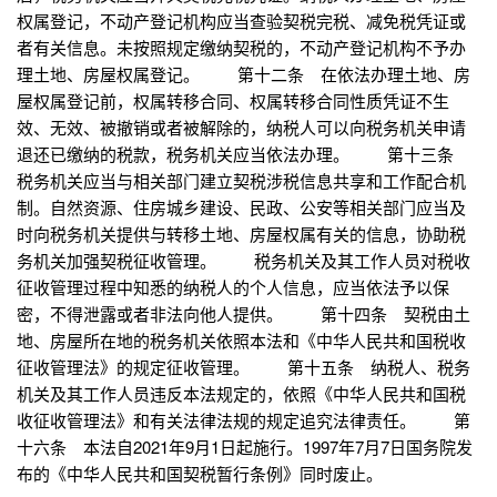
权属登记，不动产登记机构应当查验契税完税、减免税凭证或
者有关信息。未按照规定缴纳契税的，不动产登记机构不予办
理土地、房屋权属登记。 第十二条 在依法办理土地、房
屋权属登记前，权属转移合同、权属转移合同性质凭证不生
效、无效、被撤销或者被解除的，纳税人可以向税务机关申请
退还已缴纳的税款，税务机关应当依法办理。 第十三条
税务机关应当与相关部门建立契税涉税信息共享和工作配合机
制。自然资源、住房城乡建设、民政、公安等相关部门应当及
时向税务机关提供与转移土地、房屋权属有关的信息，协助税
务机关加强契税征收管理。 税务机关及其工作人员对税收
征收管理过程中知悉的纳税人的个人信息，应当依法予以保
密，不得泄露或者非法向他人提供。 第十四条 契税由土
地、房屋所在地的税务机关依照本法和《中华人民共和国税收
征收管理法》的规定征收管理。 第十五条 纳税人、税务
机关及其工作人员违反本法规定的，依照《中华人民共和国税
收征收管理法》和有关法律法规的规定追究法律责任。 第
十六条 本法自2021年9月1日起施行。1997年7月7日国务院发
布的《中华人民共和国契税暂行条例》同时废止。