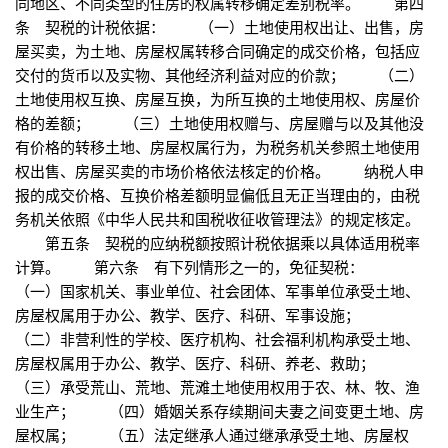
同地区、不同类型的住房的权属转移确定差别税率。 第四
条 契税的计税依据： （一）土地使用权出让、出售，房
屋买卖，为土地、房屋权属转移合同确定的成交价格，包括应
交付的货币以及实物、其他经济利益对应的价款； （二）
土地使用权互换、房屋互换，为所互换的土地使用权、房屋价
格的差额； （三）土地使用权赠与、房屋赠与以及其他没
有价格的转移土地、房屋权属行为，为税务机关参照土地使用
权出售、房屋买卖的市场价格依法核定的价格。 纳税人申
报的成交价格、互换价格差额明显偏低且无正当理由的，由税
务机关依照《中华人民共和国税收征收管理法》的规定核定。
第五条 契税的应纳税额按照计税依据乘以具体适用税率
计算。 第六条 有下列情形之一的，免征契税：
（一）国家机关、事业单位、社会团体、军事单位承受土地、
房屋权属用于办公、教学、医疗、科研、军事设施；
（二）非营利性的学校、医疗机构、社会福利机构承受土地、
房屋权属用于办公、教学、医疗、科研、养老、救助；
（三）承受荒山、荒地、荒滩土地使用权用于农、林、牧、渔
业生产； （四）婚姻关系存续期间夫妻之间变更土地、房
屋权属； （五）法定继承人通过继承承受土地、房屋权