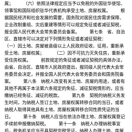
属； （六）依照法律规定应当予以免税的外国驻华使馆、
领事馆和国际组织驻华代表机构承受土地、房屋权属。 根
据国民经济和社会发展的需要，国务院对居民住房需求保障、
企业改制重组、灾后重建等情形可以规定免征或者减征契税，
报全国人民代表大会常务委员会备案。 第七条 省、自治
区、直辖市可以决定对下列情形免征或者减征契税：
（一）因土地、房屋被县级以上人民政府征收、征用，重新承
受土地、房屋权属； （二）因不可抗力灭失住房，重新承
受住房权属。 前款规定的免征或者减征契税的具体办法，
由省、自治区、直辖市人民政府提出，报同级人民代表大会常
务委员会决定，并报全国人民代表大会常务委员会和国务院备
案。 第八条 纳税人改变有关土地、房屋的用途，或者有
其他不再属于本法第六条规定的免征、减征契税情形的，应当
缴纳已经免征、减征的税款。 第九条 契税的纳税义务发
生时间，为纳税人签订土地、房屋权属转移合同的当日，或者
纳税人取得其他具有土地、房屋权属转移合同性质凭证的当
日。 第十条 纳税人应当在依法办理土地、房屋权属登记
手续前申报缴纳契税。 第十一条 纳税人办理纳税事宜
后，税务机关应当开具契税完税凭证。纳税人办理土地、房屋