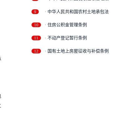
9
· 中华人民共和国农村土地承包法
10
· 住房公积金管理条例
11
· 不动产登记暂行条例
12
· 国有土地上房屋征收与补偿条例
承
包
之