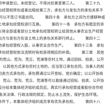
政府申请登记。未经登记，不得对抗善意第三人。 第三十九
包经营权转包或者出租给第三方，承包方与发包方的承包关系不
可以不签订书面合同。 第四十条 承包方之间为方便耕种或
的土地承包经营权进行互换。 第四十一条 承包方有稳定的非
以将全部或者部分土地承包经营权转让给其他从事农业生产经营
承包方与发包方在该土地上的承包关系即行终止。 第四十二
土地承包经营权入股，从事农业合作生产。 第四十三条 承包
地承包经营权依法流转时有权获得相应的补偿。 第三章 其他
的荒山、荒沟、荒丘、荒滩等农村土地，通过招标、拍卖、公开
 以其他方式承包农村土地的，应当签订承包合同。当事人的权
拍卖方式承包的，承包费通过公开竞标、竞价确定；以公开协商
 荒山、荒沟、荒丘、荒滩等可以直接通过招标、拍卖、公开协
股分给本集体经济组织成员后，再实行承包经营或者股份合作经
有关法律、行政法规的规定，防止水土流失，保护生态环境。
条件下，本集体经济组织成员享有优先承包权。 第四十八