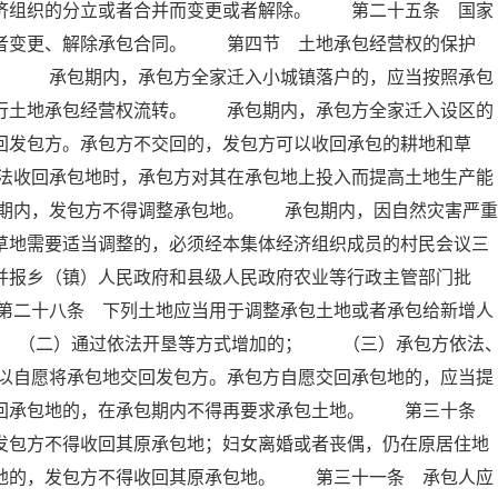
经济组织的分立或者合并而变更或者解除。 第二十五条 国家
或者变更、解除承包合同。 第四节 土地承包经营权的保护
 承包期内，承包方全家迁入小城镇落户的，应当按照承包
进行土地承包经营权流转。 承包期内，承包方全家迁入设区的
回发包方。承包方不交回的，发包方可以收回承包的耕地和草
法收回承包地时，承包方对其在承包地上投入而提高土地生产能
期内，发包方不得调整承包地。 承包期内，因自然灾害严重
草地需要适当调整的，必须经本集体经济组织成员的村民会议三
并报乡（镇）人民政府和县级人民政府农业等行政主管部门批
第二十八条 下列土地应当用于调整承包土地或者承包给新增人
 （二）通过依法开垦等方式增加的； （三）承包方依法
以自愿将承包地交回发包方。承包方自愿交回承包地的，应当提
交回承包地的，在承包期内不得再要求承包土地。 第三十条
发包方不得收回其原承包地；妇女离婚或者丧偶，仍在原居住地
包地的，发包方不得收回其原承包地。 第三十一条 承包人应