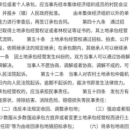
单位或者个人承包，应当事先经本集体经济组织成员的村民会议
意，并报乡（镇）人民政府批准。 由本集体经济组织以外的单
营能力进行审查后，再签订承包合同。 第四十九条 通过招
记取得土地承包经营权证或者林权证等证书的，其土地承包经营
方式流转。 第五十条 土地承包经营权通过招标、拍卖、公开
益，依照继承法的规定继承；在承包期内，其继承人可以继续承
条 因土地承包经营发生纠纷的，双方当事人可以通过协商解
调解解决。 当事人不愿协商、调解或者协商、调解不成的，可
向人民法院起诉。 第五十二条 当事人对农村土地承包仲裁机
日内向人民法院起诉。逾期不起诉的，裁决书即发生法律效力。
包经营权的，应当承担民事责任。 第五十四条 发包方有
恢复原状、排除妨害、消除危险、赔偿损失等民事责任：
（二）违反本法规定收回、调整承包地； （三）强迫或者阻
少数服从多数强迫承包方放弃或者变更土地承包经营权而进行土
责任田”等为由收回承包地搞招标承包； （六）将承包地收回