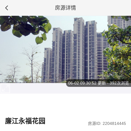
房源详情
06-02 09:30:52
更新 · 392次浏览
廉江永福花园
房源ID: 2204814445