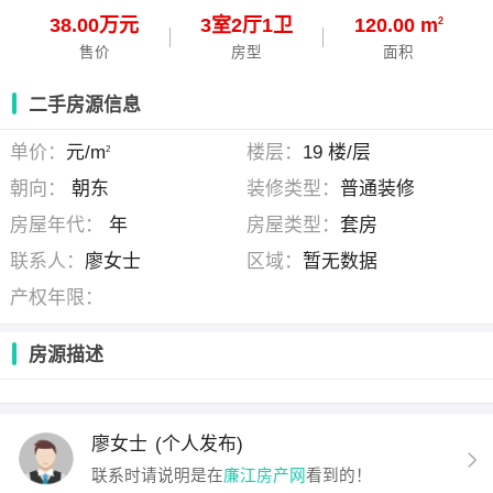
38.00万元
3
室
2
厅
1
卫
120.00 m
2
售价
房型
面积
二手房源信息
单价：
元/m
楼层：
19 楼/层
2
朝向：
朝东
装修类型：
普通装修
房屋年代：
年
房屋类型：
套房
联系人：
廖女士
区域：
暂无数据
产权年限：
房源描述
廖女士
(个人发布)
联系时请说明是在
廉江房产网
看到的！