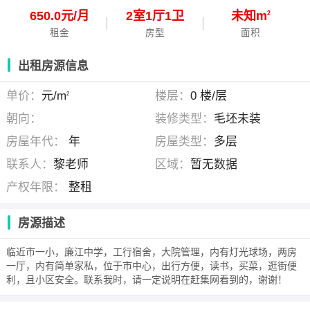
650.0元/月
2
室
1
厅
1
卫
未知m
2
租金
房型
面积
出租房源信息
单价：
元/m
楼层：
0 楼/层
2
朝向：
装修类型：
毛坯未装
房屋年代：
年
房屋类型：
多层
联系人：
黎老师
区域：
暂无数据
产权年限：
整租
房源描述
临近市一小，廉江中学，工行宿舍，大院管理，内有灯光球场，两房
一厅，内有简单家私，位于市中心，出行方便，读书，买菜，逛街便
利，且小区安全。联系我时，请一定说明在赶集网看到的，谢谢！